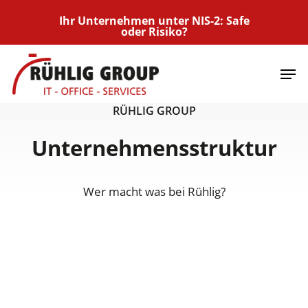
Skip
Ihr Unternehmen unter NIS-2: Safe
to
oder Risiko?
main
Men
content
RÜHLIG GROUP
Unternehmensstruktur
Wer macht was bei Rühlig?